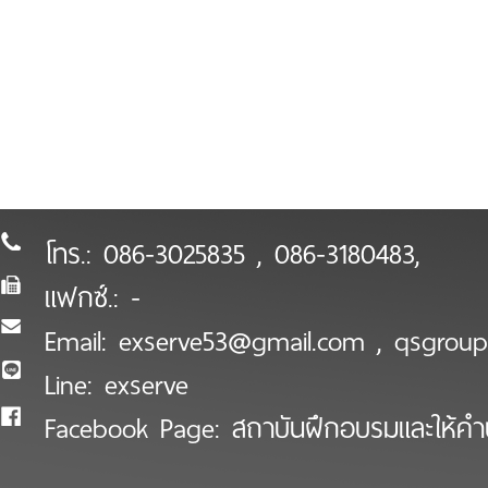
บริษัท เอ็กซ์เซิร์ฟ จำกัด
923/70 พ. ถ.เอกชัย ต.มหาชัย อ.เมือง จ.สมุ
โทร.:
086-3025835 , 086-3180483
,
แฟกซ์.:
-
Email:
exserve53@gmail.com
,
qsgrou
Line:
exserve
Facebook Page:
สถาบันฝึกอบรมและให้ค