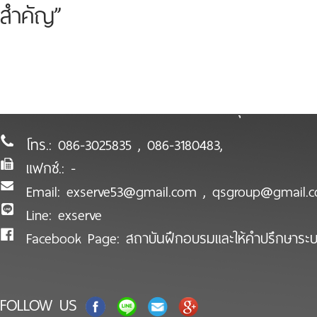
สำคัญ”
บริษัท เอ็กซ์เซิร์ฟ จำกัด
923/70 พ. ถ.เอกชัย ต.มหาชัย อ.เมือง จ.สมุทรสาคร 74
โทร.:
086-3025835 , 086-3180483
,
แฟกซ์.:
-
Email:
exserve53@gmail.com
,
qsgroup@gmail.
Line:
exserve
Facebook Page:
สถาบันฝึกอบรมและให้คำปรึกษาระ
FOLLOW US