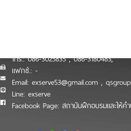
บริษัท เอ็กซ์เซิร์ฟ จำกัด
923/70 พ. ถ.เอกชัย ต.มหาชัย อ.เมือง จ.สมุ
โทร.:
086-3025835 , 086-3180483
,
แฟกซ์.:
-
Email:
exserve53@gmail.com
,
qsgrou
Line:
exserve
Facebook Page:
สถาบันฝึกอบรมและให้ค